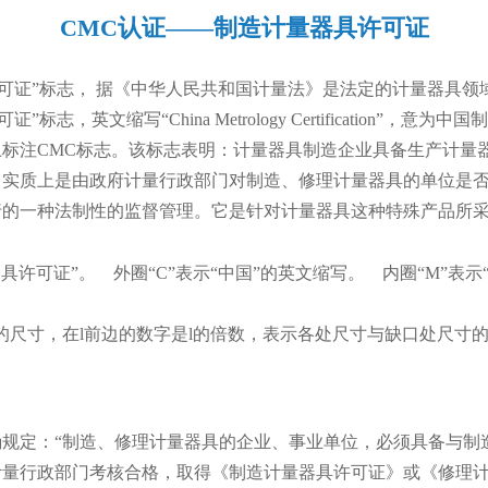
CMC认证——制造计量器具许可证
可证
”标志， 据《
中华人民共和国计量法
》是法定的
计量
器具领
志，英文缩写“China Metrology Certification”
上标注
CMC标志
。该标志表明：计量器具制造企业具备生产计量
，实质上是由政府计量行政部门对制造、修理计量器具的单位是
行的一种法制性的监督管理。它是针对计量器具这种特殊产品所
许可证”。 外圈“C”表示“中国”的英文缩写。 内圈“M”表示
缺口处的尺寸，在l前边的数字是l的倍数，表示各处尺寸与缺口处尺
规定：“制造、修理计量器具的企业、事业单位，必须具备与制
量行政部门考核合格，取得《制造计量器具许可证》或《修理计